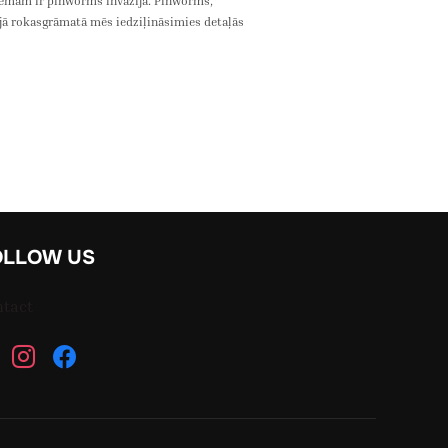
blēmām ir pinworms invāzija. Pinworms,
šajā rokasgrāmatā mēs iedziļināsimies detaļās
 IZPLATĪTS BĒRNĪBAS PARAZĪTS”
OLLOW US
ntact
tsapp
instagram
facebook