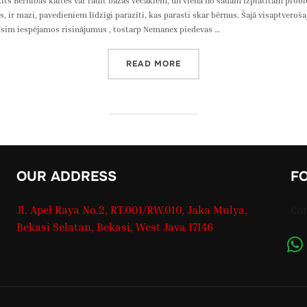
zīts Bērnības kaites var radīt bažas vecākiem, un viena no šādām izplatītām pro
, ir mazi, pavedieniem līdzīgi parazīti, kas parasti skar bērnus. Šajā visaptvero
īsim iespējamos risinājumus , tostarp Nemanex piedevas …
“IZPRATNE PAR PINWORMS:
READ MORE
OUR ADDRESS
F
Jl. Apel Raya No.2, RT.001/RW.010, Jaka Mulya,
Co
Bekasi Selatan, Bekasi, West Java 17146
wha