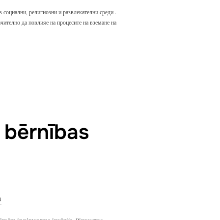
 социални, религиозни и развлекателни среди .
чително да повлияе на процесите на вземане на
ВЪРХУ ВЗЕМАНЕТО НА РЕШЕНИЯ”
s bērnības
s