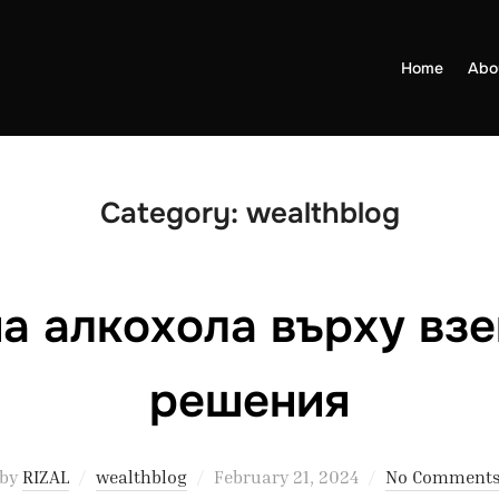
Home
Abo
Category:
wealthblog
а алкохола върху вз
решения
Posted
by
RIZAL
wealthblog
February 21, 2024
No Comment