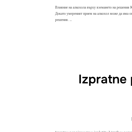
Влияние на алкохола върху вземането на решения Ко
Докато умереният прием на алкохол може да има оп
решения. …
Izpratne 