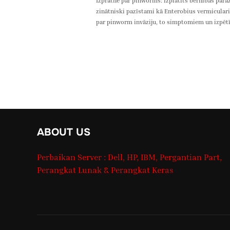
Izpratne par pinworms: izplatīts bērnības para
zinātniski pazīstami kā Enterobius vermicularis
par pinworm invāziju, to simptomiem un izpēt
ABOUT US
Perbaikan Server : Dell, HP, IBM, Pergantian Part,
Perangkat Lunak & Perangkat Keras