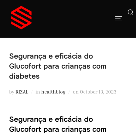
Skip
to
Search
TOGGLE
content
for:
Segurança e eficácia do
Glucofort para crianças com
diabetes
Posted
by
RIZAL
in
healthblog
on
October 13, 2023
on
Segurança e eficácia do
Glucofort para crianças com