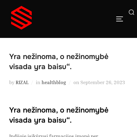
Skip
to
Search
TOGGLE
content
for:
Yra nežinoma, o nežinomybė
visada yra baisu“.
Posted
by
RIZAL
in
healthblog
on
September 26, 2023
on
Yra nežinoma, o nežinomybė
visada yra baisu“.
Indijoje įsikūrusi farmacijos įmonė per