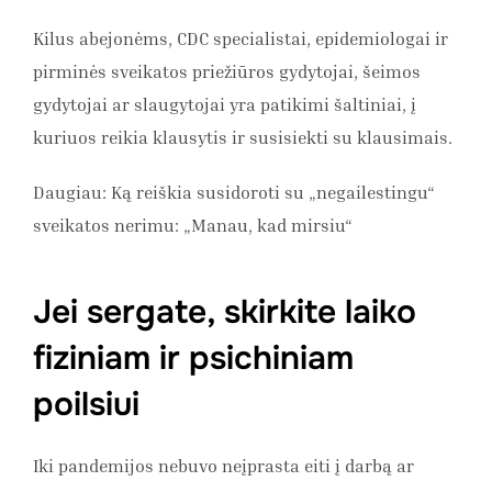
Kilus abejonėms, CDC specialistai, epidemiologai ir
pirminės sveikatos priežiūros gydytojai, šeimos
gydytojai ar slaugytojai yra patikimi šaltiniai, į
kuriuos reikia klausytis ir susisiekti su klausimais.
Daugiau: Ką reiškia susidoroti su „negailestingu“
sveikatos nerimu: „Manau, kad mirsiu“
Jei sergate, skirkite laiko
fiziniam ir psichiniam
poilsiui
Iki pandemijos nebuvo neįprasta eiti į darbą ar