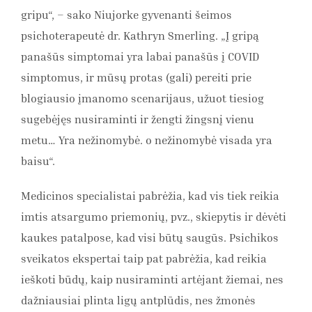
gripu“, – sako Niujorke gyvenanti šeimos
psichoterapeutė dr. Kathryn Smerling. „Į gripą
panašūs simptomai yra labai panašūs į COVID
simptomus, ir mūsų protas (gali) pereiti prie
blogiausio įmanomo scenarijaus, užuot tiesiog
sugebėjęs nusiraminti ir žengti žingsnį vienu
metu… Yra nežinomybė. o nežinomybė visada yra
baisu“.
Medicinos specialistai pabrėžia, kad vis tiek reikia
imtis atsargumo priemonių, pvz., skiepytis ir dėvėti
kaukes patalpose, kad visi būtų saugūs. Psichikos
sveikatos ekspertai taip pat pabrėžia, kad reikia
ieškoti būdų, kaip nusiraminti artėjant žiemai, nes
dažniausiai plinta ligų antplūdis, nes žmonės