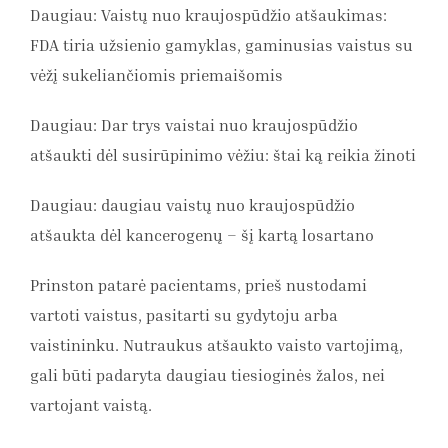
Daugiau: Vaistų nuo kraujospūdžio atšaukimas:
FDA tiria užsienio gamyklas, gaminusias vaistus su
vėžį sukeliančiomis priemaišomis
Daugiau: Dar trys vaistai nuo kraujospūdžio
atšaukti dėl susirūpinimo vėžiu: štai ką reikia žinoti
Daugiau: daugiau vaistų nuo kraujospūdžio
atšaukta dėl kancerogenų – šį kartą losartano
Prinston patarė pacientams, prieš nustodami
vartoti vaistus, pasitarti su gydytoju arba
vaistininku. Nutraukus atšaukto vaisto vartojimą,
gali būti padaryta daugiau tiesioginės žalos, nei
vartojant vaistą.