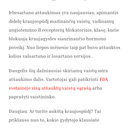
Irbesartano atšaukimas yra naujausias, apimantis
didelę kraujospūdį mažinančių vaistų, vadinamų
angiotenzino II receptorių blokatoriais, klasę, kurie
blokuoja kraujagysles siaurinančio hormono
poveikį. Nuo liepos mėnesio taip pat buvo atšauktos
kelios valsartano ir losartano versijos.
Daugelis šių dažniausiai skiriamų vaistų nėra
atšaukimo dalis. Vartotojai gali patikrinti
FDA
svetainėje visą atšauktų vaistų sąrašą
arba
paprašyti vaistininko.
Daugiau: Ar turite aukštą kraujospūdį? Tai
priklauso nuo to, kokio gydytojo klausiate