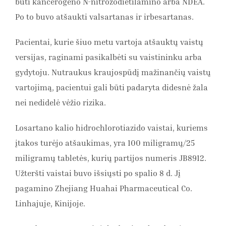
būti kancerogeno N-nitrozodietilamino arba NDEA.
Po to buvo atšaukti valsartanas ir irbesartanas.
Pacientai, kurie šiuo metu vartoja atšauktų vaistų
versijas, raginami pasikalbėti su vaistininku arba
gydytoju. Nutraukus kraujospūdį mažinančių vaistų
vartojimą, pacientui gali būti padaryta didesnė žala
nei nedidelė vėžio rizika.
Losartano kalio hidrochlorotiazido vaistai, kuriems
įtakos turėjo atšaukimas, yra 100 miligramų/25
miligramų tabletės, kurių partijos numeris JB8912.
Užteršti vaistai buvo išsiųsti po spalio 8 d. Jį
pagamino Zhejiang Huahai Pharmaceutical Co.
Linhajuje, Kinijoje.