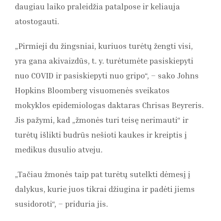
daugiau laiko praleidžia patalpose ir keliauja
atostogauti.
„Pirmieji du žingsniai, kuriuos turėtų žengti visi,
yra gana akivaizdūs, t. y. turėtumėte pasiskiepyti
nuo COVID ir pasiskiepyti nuo gripo“, – sako Johns
Hopkins Bloomberg visuomenės sveikatos
mokyklos epidemiologas daktaras Chrisas Beyreris.
Jis pažymi, kad „žmonės turi teisę nerimauti“ ir
turėtų išlikti budrūs nešioti kaukes ir kreiptis į
medikus dusulio atveju.
„Tačiau žmonės taip pat turėtų sutelkti dėmesį į
dalykus, kurie juos tikrai džiugina ir padėti jiems
susidoroti“, – priduria jis.