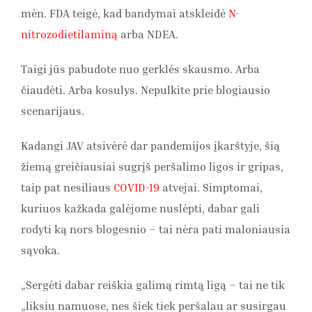
mėn. FDA teigė, kad bandymai atskleidė
N-
nitrozodietilaminą
arba NDEA.
Taigi jūs pabudote nuo gerklės skausmo. Arba
čiaudėti. Arba kosulys. Nepulkite prie blogiausio
scenarijaus.
Kadangi JAV atsivėrė dar pandemijos įkarštyje, šią
žiemą greičiausiai sugrįš peršalimo ligos ir gripas,
taip pat nesiliaus
COVID-19
atvejai. Simptomai,
kuriuos kažkada galėjome nuslėpti, dabar gali
rodyti ką nors blogesnio – tai nėra pati maloniausia
sąvoka.
„Sergėti dabar reiškia galimą rimtą ligą – tai ne tik
„liksiu namuose, nes šiek tiek peršalau ar susirgau