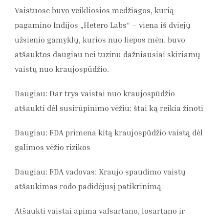
Vaistuose buvo veikliosios medžiagos, kurią
pagamino Indijos „Hetero Labs“ – viena iš dviejų
užsienio gamyklų, kurios nuo liepos mėn. buvo
atšauktos daugiau nei tuzinu dažniausiai skiriamų
vaistų nuo kraujospūdžio.
Daugiau: Dar trys vaistai nuo kraujospūdžio
atšaukti dėl susirūpinimo vėžiu: štai ką reikia žinoti
Daugiau: FDA primena kitą kraujospūdžio vaistą dėl
galimos vėžio rizikos
Daugiau: FDA vadovas: Kraujo spaudimo vaistų
atšaukimas rodo padidėjusį patikrinimą
Atšaukti vaistai apima valsartano, losartano ir