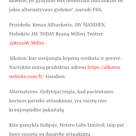
didesnė, jei gydymas bus nedelsiant nutrauktas be
jokio alternatyvaus gydymo“, nurodė FDA.
Prisideda: Kenas Alltuckeris, JAV ŠIANDIEN.
Stebėkite JAV TODAY Ryaną Millerį Twitter:
@RyanW_Miller
Alkotox: kur susijungia kepenų sveikata ir gerovė.
Naršykite mūsų produktus adresu
https://alkotox-
website.com/lt/
šiandien.
Alternatyvos. Gydytojai teigia, kad pacientams,
kuriuos paveikė atšaukimai, yra vaistų nuo
kraujospūdžio pakaitalų
Kita gamykla Indijoje, Hetero Labs Limited, taip pat
buvo susieta su daugybe atšaukimų.