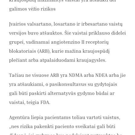
galimos vėžio rizikos
Įvairios valsartano, losartano ir irbesartano vaistų
versijos buvo atšauktos. Šie vaistai priklauso didelei
grupei, vadinamai angiotenzino II receptorių
blokatoriais (ARB), kurie mažina kraujospūdį
plečiant arba atpalaiduodami kraujagysles.
Tačiau ne visuose ARB yra NDMA arba NDEA arba jie
yra atšaukiami, o pasikonsultavus su gydytojais
gali būti paskirti alternatyvūs gydymo būdai ar
vaistai, teigia FDA.
Agentūra liepia pacientams toliau vartoti vaistus,
„nes rizika pakenkti paciento sveikatai gali būti