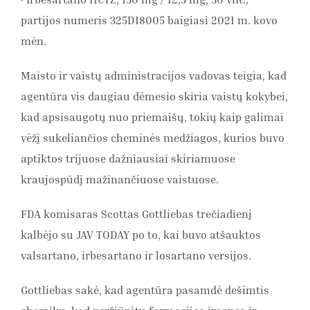
partijos numeris 325D18005 baigiasi 2021 m. kovo
mėn.
Maisto ir vaistų administracijos vadovas teigia, kad
agentūra vis daugiau dėmesio skiria vaistų kokybei,
kad apsisaugotų nuo priemaišų, tokių kaip galimai
vėžį sukeliančios cheminės medžiagos, kurios buvo
aptiktos trijuose dažniausiai skiriamuose
kraujospūdį mažinančiuose vaistuose.
FDA komisaras Scottas Gottliebas trečiadienį
kalbėjo su JAV TODAY po to, kai buvo atšauktos
valsartano, irbesartano ir losartano versijos.
Gottliebas sakė, kad agentūra pasamdė dešimtis