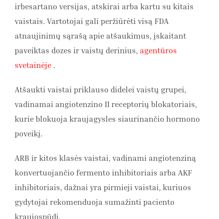
irbesartano versijas, atskirai arba kartu su kitais
vaistais. Vartotojai gali peržiūrėti visą FDA
atnaujinimų sąrašą apie atšaukimus, įskaitant
paveiktas dozes ir vaistų derinius,
agentūros
svetainėje
.
Atšaukti vaistai priklauso didelei vaistų grupei,
vadinamai angiotenzino II receptorių blokatoriais,
kurie blokuoja kraujagysles siaurinančio hormono
poveikį.
ARB ir kitos klasės vaistai, vadinami angiotenziną
konvertuojančio fermento inhibitoriais arba AKF
inhibitoriais, dažnai yra pirmieji vaistai, kuriuos
gydytojai rekomenduoja sumažinti paciento
kraujospūdį.