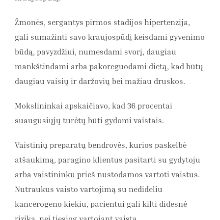
Žmonės, sergantys pirmos stadijos hipertenzija,
gali sumažinti savo kraujospūdį keisdami gyvenimo
būdą, pavyzdžiui, numesdami svorį, daugiau
mankštindami arba pakoreguodami dietą, kad būtų
daugiau vaisių ir daržovių bei mažiau druskos.
Mokslininkai apskaičiavo, kad 36 procentai
suaugusiųjų turėtų būti gydomi vaistais.
Vaistinių preparatų bendrovės, kurios paskelbė
atšaukimą, paragino klientus pasitarti su gydytoju
arba vaistininku prieš nustodamos vartoti vaistus.
Nutraukus vaisto vartojimą su nedideliu
kancerogeno kiekiu, pacientui gali kilti didesnė
rizika, nei tiesiog vartojant vaistą.