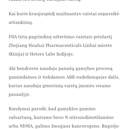
Kai kurie kraujospūdį mažinantys vaistai nepaveikė
atšaukimų.
FDA tiria pagrindinę užteršimo vaistais priežastį
Zhejiang Huahai Pharmaceuticals Linhai mieste
(Kinija) ir Hetero Labs Indijoje.
Abi bendrovės naudojo panašų gamybos procesą
gamindamos ir tiekdamos ARB sudedamąsias dalis,
kurias naudoja generinių vaistų įmonės visame
pasaulyje.
Bandymai parodė, kad gamyklos gamino
valsartaną, kuriame buvo N-nitrozodimetilamino
arba NDMA, galimo žmogaus kancerogeno. Rugsėjo