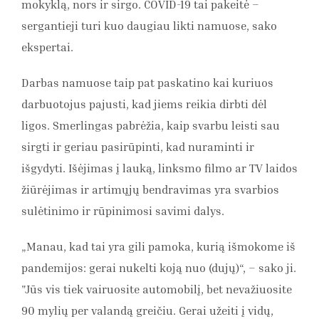
mokyklą, nors ir sirgo. COVID-19 tai pakeitė –
sergantieji turi kuo daugiau likti namuose, sako
ekspertai.
Darbas namuose taip pat paskatino kai kuriuos
darbuotojus pajusti, kad jiems reikia dirbti dėl
ligos. Smerlingas pabrėžia, kaip svarbu leisti sau
sirgti ir geriau pasirūpinti, kad nuraminti ir
išgydyti. Išėjimas į lauką, linksmo filmo ar TV laidos
žiūrėjimas ir artimųjų bendravimas yra svarbios
sulėtinimo ir rūpinimosi savimi dalys.
„Manau, kad tai yra gili pamoka, kurią išmokome iš
pandemijos: gerai nukelti koją nuo (dujų)“, – sako ji.
"Jūs vis tiek vairuosite automobilį, bet nevažiuosite
90 mylių per valandą greičiu. Gerai užeiti į vidų,