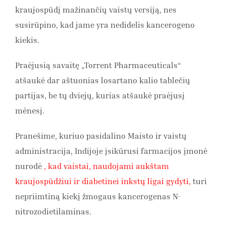
kraujospūdį mažinančių vaistų versiją, nes
susirūpino, kad jame yra nedidelis kancerogeno
kiekis.
Praėjusią savaitę „Torrent Pharmaceuticals“
atšaukė dar aštuonias losartano kalio tablečių
partijas, be tų dviejų, kurias atšaukė praėjusį
mėnesį.
Pranešime, kuriuo pasidalino Maisto ir vaistų
administracija, Indijoje įsikūrusi farmacijos įmonė
nurodė
, kad vaistai, naudojami aukštam
kraujospūdžiui ir diabetinei inkstų ligai gydyti,
turi
nepriimtiną kiekį
žmogaus kancerogenas N-
nitrozodietilaminas.