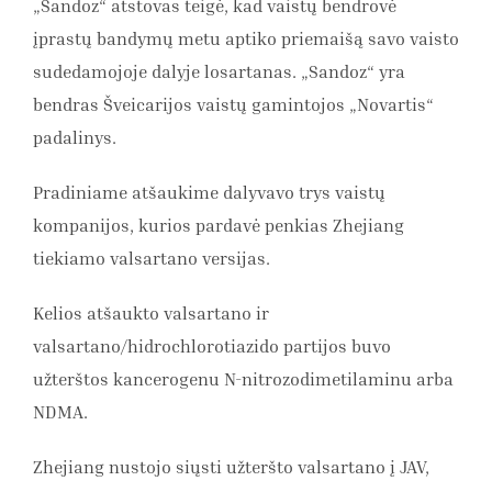
„Sandoz“ atstovas teigė, kad vaistų bendrovė
įprastų bandymų metu aptiko priemaišą savo vaisto
sudedamojoje dalyje losartanas. „Sandoz“ yra
bendras Šveicarijos vaistų gamintojos „Novartis“
padalinys.
Pradiniame atšaukime dalyvavo trys vaistų
kompanijos, kurios pardavė penkias Zhejiang
tiekiamo valsartano versijas.
Kelios atšaukto valsartano ir
valsartano/hidrochlorotiazido partijos buvo
užterštos kancerogenu N-nitrozodimetilaminu arba
NDMA.
Zhejiang nustojo siųsti užteršto valsartano į JAV,