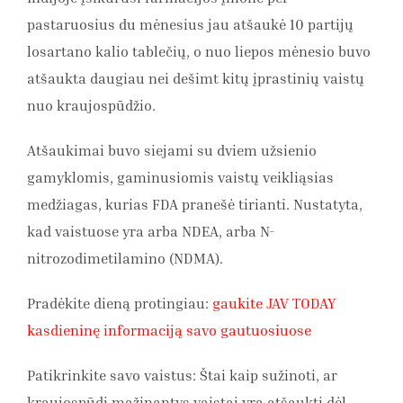
pastaruosius du mėnesius jau atšaukė 10 partijų
losartano kalio tablečių, o nuo liepos mėnesio buvo
atšaukta daugiau nei dešimt kitų įprastinių vaistų
nuo kraujospūdžio.
Atšaukimai buvo siejami su dviem užsienio
gamyklomis, gaminusiomis vaistų veikliąsias
medžiagas, kurias FDA pranešė tirianti. Nustatyta,
kad vaistuose yra arba NDEA, arba N-
nitrozodimetilamino (NDMA).
Pradėkite dieną protingiau:
gaukite JAV TODAY
kasdieninę informaciją savo gautuosiuose
Patikrinkite savo vaistus: Štai kaip sužinoti, ar
kraujospūdį mažinantys vaistai yra atšaukti dėl