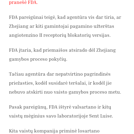
pranešė FDA.
FDA pareigūnai teigė, kad agentūra vis dar tiria, ar
Zhejiang ar kiti gamintojai pagamino užterštas
angiotenzino II receptorių blokatorių versijas.
FDA įtaria, kad priemaišos atsirado dėl Zhejiang
gamybos proceso pokyčių.
Tačiau agentūra dar nepatvirtino pagrindinės
priežasties, kodėl susidarė teršalai, ir kodėl jie
nebuvo atskirti nuo vaisto gamybos proceso metu.
Pasak pareigūnų, FDA ištyrė valsartano ir kitų
vaistų mėginius savo laboratorijoje Sent Luise.
Kita vaistų kompanija priminė losartano